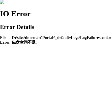
IO Error
Error Details
File
D:\sites\dnnsmart\Portals\_default\\Logs\LogFailures.xml.r
Error
磁盘空间不足。