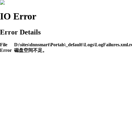
IO Error
Error Details
File
D:\sites\dnnsmart\Portals\_default\\Logs\LogFailures.xml.r
Error
磁盘空间不足。