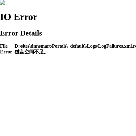
IO Error
Error Details
File
D:\sites\dnnsmart\Portals\_default\\Logs\LogFailures.xml.r
Error
磁盘空间不足。