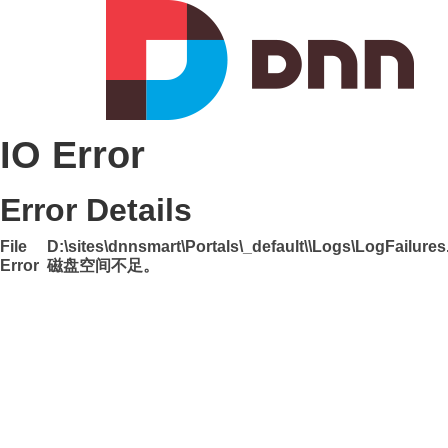
IO Error
Error Details
File
D:\sites\dnnsmart\Portals\_default\\Logs\LogFailure
Error
磁盘空间不足。