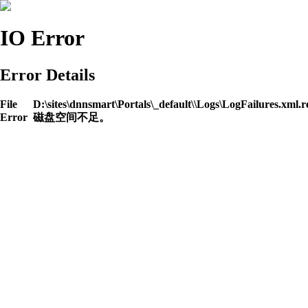
IO Error
Error Details
File
D:\sites\dnnsmart\Portals\_default\\Logs\LogFailures.xml.r
Error
磁盘空间不足。